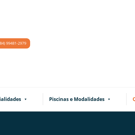
(84) 99481-2979
ialidades
Piscinas e Modalidades