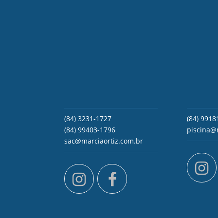
(84) 3231-1727
(84) 9918
(84) 99403-1796
piscina@
sac@marciaortiz.com.br
i
instagram
facebook