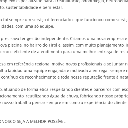
omplexo especializado para a reabilitação, odontologia, neuropedi
o, sustentabilidade e bem-estar.
a foi sempre um serviço diferenciado e que funcionou como serviço
lidades, com uma só equipe.
precisava ter gestão independente
.
Criamos uma nova empresa e n
ova piscina, no bairro do Tirol e, assim, com muito planejamento, i
rno e eficiente de atendimento para uma melhor entrega de resul
sa em referência regional motiva novos profissionais a se juntar 
balho lapidou uma equipe engajada e motivada a entregar sempre 
 contínuo de reconhecimento e toda nossa reputação frente à nata
 atuando de forma ética respeitando clientes e parceiros com esc
uncionamento, reutilizando água da chuva, fabricando nosso própri
 de nosso trabalho pensar sempre em como a experiência do clien
ONOSCO SEJA A MELHOR POSSÍVEL!