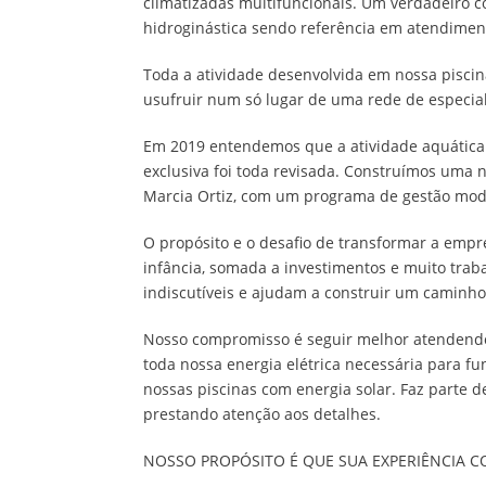
climatizadas multifuncionais. Um verdadeiro c
hidroginástica sendo referência em atendiment
Toda a atividade desenvolvida em nossa piscin
usufruir
num só lugar de uma rede de especia
Em 2019 entendemos que a atividade aquática 
exclusiva foi toda revisada. Construímos uma n
Marcia Ortiz, com um programa de gestão mode
O propósito e o desafio de transformar a empre
infância, somada a investimentos e muito tra
indiscutíveis e ajudam a construir um caminho
Nosso compromisso é seguir melhor atendendo,
toda nossa energia elétrica necessária para f
nossas piscinas com energia solar. Faz parte
prestando atenção aos detalhes.
NOSSO PROPÓSITO É QUE SUA EXPERIÊNCIA C