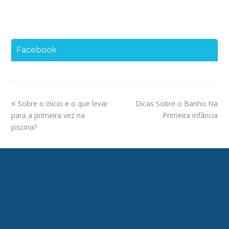
Facebook
previous
next
Sobre o início e o que levar
Dicas Sobre o Banho Na
post:
post:
para a primeira vez na
Primeira infância
piscina?